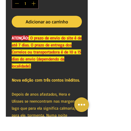
Adicionar ao carrinho
ATENÇÃO:
O prazo de envio do site é de
até 7 dias. O prazo de entrega dos
Correios ou transportadora é de 10 a 15
dias do envio (dependendo da
localidade).
Nova edição com três contos inéditos.
Depois de anos afastados, Hera e
Ulisses se reencontram nas margens do
lago que para ela significa calmaria, e
para ele, tormenta. Numa noite
estranha, eles descobrem fatos
sombrios que cercam e unem a